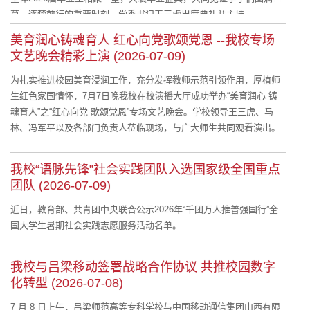
幕、逐梦前行的重要时刻。党委书记王三虎出席典礼并主持。
美育润心铸魂育人 红心向党歌颂党恩 --我校专场
文艺晚会精彩上演 (2026-07-09)
为扎实推进校园美育浸润工作，充分发挥教师示范引领作用，厚植师
生红色家国情怀，7月7日晚我校在校演播大厅成功举办“美育润心 铸
魂育人”之“红心向党 歌颂党恩”专场文艺晚会。学校领导王三虎、马
林、冯军平以及各部门负责人莅临现场，与广大师生共同观看演出。
我校“语脉先锋”社会实践团队入选国家级全国重点
团队 (2026-07-09)
近日，教育部、共青团中央联合公示2026年“千团万人推普强国行”全
国大学生暑期社会实践志愿服务活动名单。
我校与吕梁移动签署战略合作协议 共推校园数字
化转型 (2026-07-08)
7 月 8 日上午，吕梁师范高等专科学校与中国移动通信集团山西有限