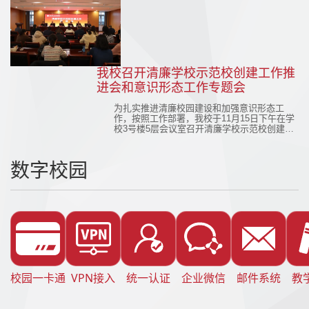
级，开展了以建设“清廉学校”为主题的主题班
会，各班班长带领全班同学对这一主题展开了
热烈讨论，并组织观看纪录片《于成龙》。
我校召开清廉学校示范校创建工作推
进会和意识形态工作专题会
为扎实推进清廉校园建设和加强意识形态工
作，按照工作部署，我校于11月15日下午在学
校3号楼5层会议室召开清廉学校示范校创建工
作推进会和意识形态工作专题会。党委书记王
三虎，党委副书记、校长马林，党委委员马科
峰，樊卫平、白保旺、冯军平等领导、全体科
数字校园
级以上干部以及各部系负责人、教师代表、学
生代表参加了会议。会议由马林主持。
校园一卡通
VPN接入
统一认证
企业微信
邮件系统
教