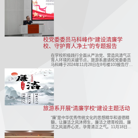
校党委委员马科峰作“建设清廉学
校、守护育人净土”的专题报告
在学校积极践行全面从严治党、营造风清气正
育人环境的关键节点，旅游系邀请校党委委员
马科峰于2024年11月28日在8号楼103报告厅作
了“建设清廉学校、守护育人净土”的专题报
告。报告由旅游系副主任田志华主持，旅游系
全体师生以及校纪检监察室人员霍成龙、姚继
平、高利军、林强强参加。
旅游系开展“清廉学校”建设主题活动
“廉”是中华优秀传统文化的思想精华和道德精
髓，让廉洁之风沐师生，廉洁之德育校园，廉
洁之风滋养心灵，孕育清正之气。11月18日
晚，在旅游系临时党支部组织动员下，全系旅
游英语专业和研学旅行管理与服务专业的9个班