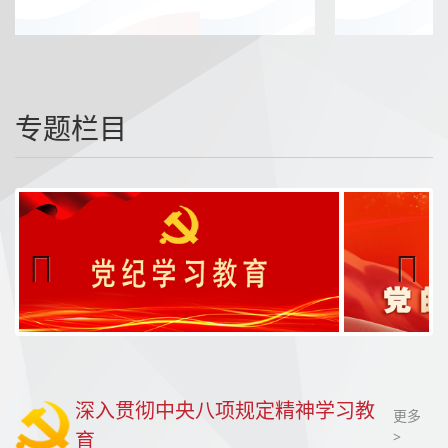
中专职教师33人，副教授3人，讲师3人。系
始终坚持以生为
享，让
部教学设施完善，办学条件优良，教学资源丰
实科学文化基础
学子沉
富，拥有多媒体专用教室26间，钢琴、书
体、美、劳全面
浸式感
法、美术、舞蹈、早教、蒙台梭利教育实训、
受烙画
育婴实训等专业实训室15间，高规格附属幼
工艺的
儿园一所，能够满足学生校内实践与专业能力
专题栏目
匠心魅
发展的需要。学前教育系致力于通过“教、
学、做一体化”为目标的教学活动，利用声、
力，在
光、影像等各种教学设施，使学生在实际操作
潜移默
中获得专业训练及提升，提高学生实践能力和
化中增
创新精神。
强文化
自信与
传统认
同感，
Previ
Next
为校园
ous
文化建
设注入
鲜活的
深入贯彻中央八项规定精神学习教
更多
非遗活
育
>
力。