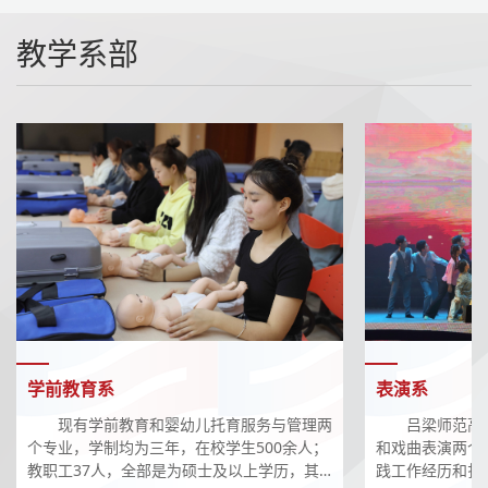
为“非
遗文化
教学系部
与发
展”专
题讲
座。活
动以
“传承
非遗瑰
宝，点
亮青春
校园”
为主
题，通
过传承
学前教育系
表演系
人现场
技艺展
现有学前教育和婴幼儿托育服务与管理两
吕梁师范高
示与经
个专业，学制均为三年，在校学生500余人；
和戏曲表演两个
教职工37人，全部是为硕士及以上学历，其
践工作经历和扎
验分