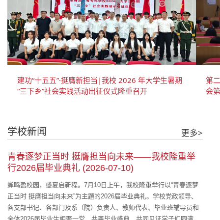
建功“十五五”·挺膺新担当|我校 2026 年大学生暑期
第
“三下乡”社会实践活动出征仪式隆重召开
会
学校新闻
更多>
青春逐梦正当时 挺膺担当向未来——我校隆重举
行2026届毕业典礼 (2026-07-10)
蝉鸣盈校园，盛夏启新程。7月10日上午，我校隆重举行以“青春逐梦
正当时 挺膺担当向未来”为主题的2026届毕业典礼。学校党政领导、
各支部书记、各部门及系（院）负责人、教师代表、毕业班辅导员和
全体2026届毕业生相聚一堂，共襄毕业盛典，共同见证学子们圆满落