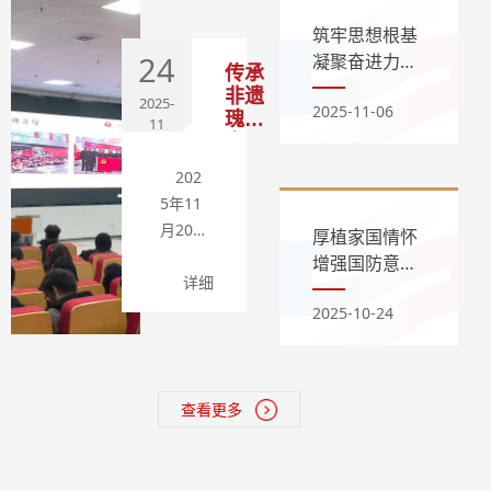
筑牢思想根基
24
凝聚奋进力量
传承
—— 我校举办
非遗
2025-
2025-11-06
意识形态专题
瑰
11
讲座
宝，
点亮
202
青春
5年11
校园
月20
——
厚植家国情怀
日，吕
我校
增强国防意识
中文
梁高专
详细
——全民国防
系举
中文系
2025-10-24
教育巡回宣讲
办非
特邀山
活动吕梁师范
遗文
西省非
高等专科学校
化的
遗传承
专场
传承
查看更多
人张海
与发
应大师
展专
题讲
作了题
座